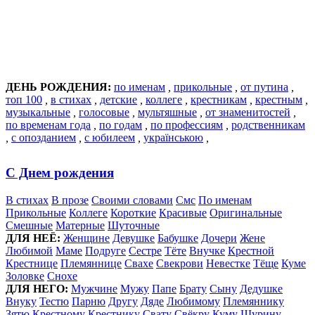
ДЕНЬ РОЖДЕНИЯ:
по именам
,
прикольные
,
от путина
,
топ 100
,
в стихах
,
детские
,
коллеге
,
крестникам
,
крестным
,
музыкальные
,
голосовые
,
мультяшные
,
от знаменитостей
,
по временам года
,
по годам
,
по профессиям
,
родственникам
,
с опозданием
,
с юбилеем
,
українською
,
С Днем рождения
В стихах
В прозе
Своими словами
Смс
По именам
Прикольные
Коллеге
Короткие
Красивые
Оригинальные
Смешные
Матерные
Шуточные
ДЛЯ НЕЁ:
Женщине
Девушке
Бабушке
Дочери
Жене
Любимой
Маме
Подруге
Сестре
Тёте
Внучке
Крестной
Крестнице
Племяннице
Свахе
Свекрови
Невестке
Тёще
Куме
Золовке
Снохе
ДЛЯ НЕГО:
Мужчине
Мужу
Папе
Брату
Сыну
Дедушке
Внуку
Тестю
Парню
Другу
Дяде
Любимому
Племяннику
Зятю
Крестному
Крестнику
Свату
Свёкру
Куму
Шурину