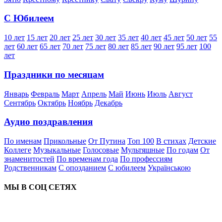
С Юбилеем
10 лет
15 лет
20 лет
25 лет
30 лет
35 лет
40 лет
45 лет
50 лет
55
лет
60 лет
65 лет
70 лет
75 лет
80 лет
85 лет
90 лет
95 лет
100
лет
Праздники по месяцам
Январь
Февраль
Март
Апрель
Май
Июнь
Июль
Август
Сентябрь
Октябрь
Ноябрь
Декабрь
Аудио поздравления
По именам
Прикольные
От Путина
Топ 100
В стихах
Детские
Коллеге
Музыкальные
Голосовые
Мультяшные
По годам
От
знаменитостей
По временам года
По профессиям
Родственникам
С опозданием
С юбилеем
Українською
МЫ В СОЦ СЕТЯХ