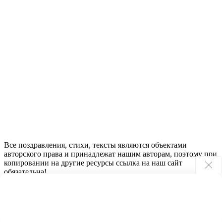
Все поздравления, стихи, тексты являются объектами
авторского права и принадлежат нашим авторам, поэтому при
копировании на другие ресурсы ссылка на наш сайт
обязательна!
2023 - 2024 © ПоздравьтеНас.ру
Наши контакты
Помощь
Карта сайта
Политика
конфиденциальности