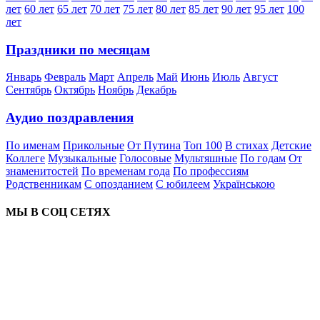
лет
60 лет
65 лет
70 лет
75 лет
80 лет
85 лет
90 лет
95 лет
100
лет
Праздники по месяцам
Январь
Февраль
Март
Апрель
Май
Июнь
Июль
Август
Сентябрь
Октябрь
Ноябрь
Декабрь
Аудио поздравления
По именам
Прикольные
От Путина
Топ 100
В стихах
Детские
Коллеге
Музыкальные
Голосовые
Мультяшные
По годам
От
знаменитостей
По временам года
По профессиям
Родственникам
С опозданием
С юбилеем
Українською
МЫ В СОЦ СЕТЯХ