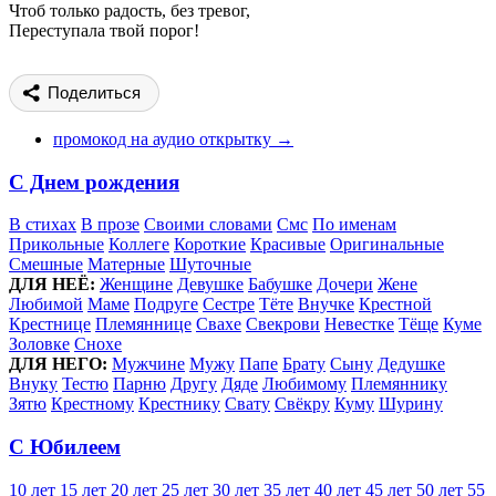
Чтоб только радость, без тревог,
Переступала твой порог!
Поделиться
промокод на аудио открытку →
С Днем рождения
В стихах
В прозе
Своими словами
Смс
По именам
Прикольные
Коллеге
Короткие
Красивые
Оригинальные
Смешные
Матерные
Шуточные
ДЛЯ НЕЁ:
Женщине
Девушке
Бабушке
Дочери
Жене
Любимой
Маме
Подруге
Сестре
Тёте
Внучке
Крестной
Крестнице
Племяннице
Свахе
Свекрови
Невестке
Тёще
Куме
Золовке
Снохе
ДЛЯ НЕГО:
Мужчине
Мужу
Папе
Брату
Сыну
Дедушке
Внуку
Тестю
Парню
Другу
Дяде
Любимому
Племяннику
Зятю
Крестному
Крестнику
Свату
Свёкру
Куму
Шурину
С Юбилеем
10 лет
15 лет
20 лет
25 лет
30 лет
35 лет
40 лет
45 лет
50 лет
55