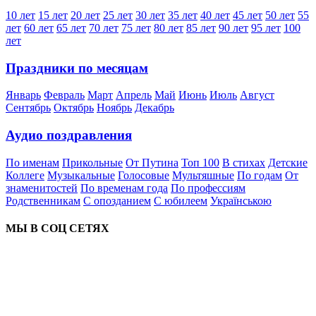
10 лет
15 лет
20 лет
25 лет
30 лет
35 лет
40 лет
45 лет
50 лет
55
лет
60 лет
65 лет
70 лет
75 лет
80 лет
85 лет
90 лет
95 лет
100
лет
Праздники по месяцам
Январь
Февраль
Март
Апрель
Май
Июнь
Июль
Август
Сентябрь
Октябрь
Ноябрь
Декабрь
Аудио поздравления
По именам
Прикольные
От Путина
Топ 100
В стихах
Детские
Коллеге
Музыкальные
Голосовые
Мультяшные
По годам
От
знаменитостей
По временам года
По профессиям
Родственникам
С опозданием
С юбилеем
Українською
МЫ В СОЦ СЕТЯХ