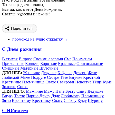
Пусть будут в жизни все мгновенья
Тепла и радости полны,
Всегда, как в этот День Рожденья,
Светлы, чудесны и нежны!
Поделиться
промокод на аудио открытку →
С Днем рождения
В стихах
В прозе
Своими словами
Смс
По именам
Прикольные
Коллеге
Короткие
Красивые
Оригинальные
Смешные
Матерные
Шуточные
ДЛЯ НЕЁ:
Женщине
Девушке
Бабушке
Дочери
Жене
Любимой
Маме
Подруге
Сестре
Тёте
Внучке
Крестной
Крестнице
Племяннице
Свахе
Свекрови
Невестке
Тёще
Куме
Золовке
Снохе
ДЛЯ НЕГО:
Мужчине
Мужу
Папе
Брату
Сыну
Дедушке
Внуку
Тестю
Парню
Другу
Дяде
Любимому
Племяннику
Зятю
Крестному
Крестнику
Свату
Свёкру
Куму
Шурину
С Юбилеем