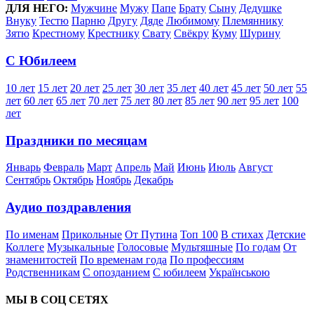
ДЛЯ НЕГО:
Мужчине
Мужу
Папе
Брату
Сыну
Дедушке
Внуку
Тестю
Парню
Другу
Дяде
Любимому
Племяннику
Зятю
Крестному
Крестнику
Свату
Свёкру
Куму
Шурину
С Юбилеем
10 лет
15 лет
20 лет
25 лет
30 лет
35 лет
40 лет
45 лет
50 лет
55
лет
60 лет
65 лет
70 лет
75 лет
80 лет
85 лет
90 лет
95 лет
100
лет
Праздники по месяцам
Январь
Февраль
Март
Апрель
Май
Июнь
Июль
Август
Сентябрь
Октябрь
Ноябрь
Декабрь
Аудио поздравления
По именам
Прикольные
От Путина
Топ 100
В стихах
Детские
Коллеге
Музыкальные
Голосовые
Мультяшные
По годам
От
знаменитостей
По временам года
По профессиям
Родственникам
С опозданием
С юбилеем
Українською
МЫ В СОЦ СЕТЯХ