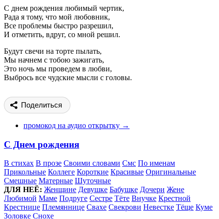
С днем рождения любимый чертик,
Рада я тому, что мой любовник,
Все проблемы быстро разрешил,
И отметить, вдруг, со мной решил.
Будут свечи на торте пылать,
Мы начнем с тобою зажигать,
Это ночь мы проведем в любви,
Выбрось все чудские мысли с головы.
Поделиться
промокод на аудио открытку →
С Днем рождения
В стихах
В прозе
Своими словами
Смс
По именам
Прикольные
Коллеге
Короткие
Красивые
Оригинальные
Смешные
Матерные
Шуточные
ДЛЯ НЕЁ:
Женщине
Девушке
Бабушке
Дочери
Жене
Любимой
Маме
Подруге
Сестре
Тёте
Внучке
Крестной
Крестнице
Племяннице
Свахе
Свекрови
Невестке
Тёще
Куме
Золовке
Снохе