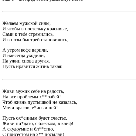
Желаем мужской силы,
И чтобы в постельку красивые,
Сами к тебе стремились,
И в позы быстрей становились,
А утром кофе варили,
И навсегда уходили,
На ужин снова другая,
Пусть нравится жизнь такая!
Живи мужик себе на радость,
На все проблемы х** забей!
Чтоб жизнь пустышкой не казалась,
Мочи врагов, е*ись и пей!
Пусть ох*енным будет счастье,
Живи пи*дато, с блеском, в кайф!
А скудоумие и бл**ство,
С присестом на х** посылай!