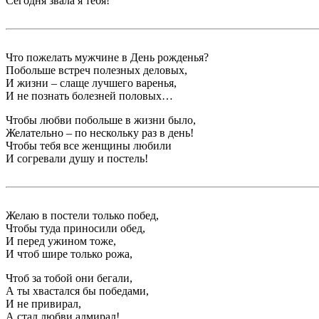
Сегодня звала я тебя!
Что пожелать мужчине в День рожденья?
Побольше встреч полезных деловых,
И жизни – слаще лучшего варенья,
И не познать болезней половых…
Чтобы любви побольше в жизни было,
Желательно – по нескольку раз в день!
Чтобы тебя все женщины любили
И согревали душу и постель!
Желаю в постели только побед,
Чтобы туда приносили обед,
И перед ужином тоже,
И чтоб шире только рожа,
Чтоб за тобой они бегали,
А ты хвастался бы победами,
И не привирал,
А стал любви адмирал!