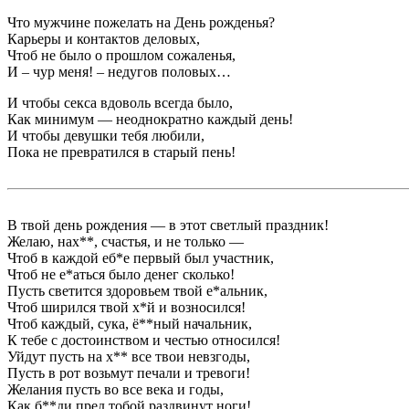
Что мужчине пожелать на День рожденья?
Карьеры и контактов деловых,
Чтоб не было о прошлом сожаленья,
И – чур меня! – недугов половых…
И чтобы секса вдоволь всегда было,
Как минимум — неоднократно каждый день!
И чтобы девушки тебя любили,
Пока не превратился в старый пень!
В твой день рождения — в этот светлый праздник!
Желаю, нах**, счастья, и не только —
Чтоб в каждой еб*е первый был участник,
Чтоб не е*аться было денег сколько!
Пусть светится здоровьем твой е*альник,
Чтоб ширился твой х*й и возносился!
Чтоб каждый, сука, ё**ный начальник,
К тебе с достоинством и честью относился!
Уйдут пусть на х** все твои невзгоды,
Пусть в рот возьмут печали и тревоги!
Желания пусть во все века и годы,
Как б**ди пред тобой раздвинут ноги!