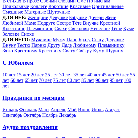
В стихах
В прозе
Своими словами
Смс
По именам
Прикольные
Коллеге
Короткие
Красивые
Оригинальные
Смешные
Матерные
Шуточные
ДЛЯ НЕЁ:
Женщине
Девушке
Бабушке
Дочери
Жене
Любимой
Маме
Подруге
Сестре
Тёте
Внучке
Крестной
Крестнице
Племяннице
Свахе
Свекрови
Невестке
Тёще
Куме
Золовке
Снохе
ДЛЯ НЕГО:
Мужчине
Мужу
Папе
Брату
Сыну
Дедушке
Внуку
Тестю
Парню
Другу
Дяде
Любимому
Племяннику
Зятю
Крестному
Крестнику
Свату
Свёкру
Куму
Шурину
С Юбилеем
10 лет
15 лет
20 лет
25 лет
30 лет
35 лет
40 лет
45 лет
50 лет
55
лет
60 лет
65 лет
70 лет
75 лет
80 лет
85 лет
90 лет
95 лет
100
лет
Праздники по месяцам
Январь
Февраль
Март
Апрель
Май
Июнь
Июль
Август
Сентябрь
Октябрь
Ноябрь
Декабрь
Аудио поздравления