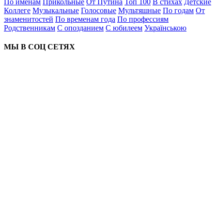
По именам
Прикольные
От Путина
Топ 100
В стихах
Детские
Коллеге
Музыкальные
Голосовые
Мультяшные
По годам
От
знаменитостей
По временам года
По профессиям
Родственникам
С опозданием
С юбилеем
Українською
МЫ В СОЦ СЕТЯХ