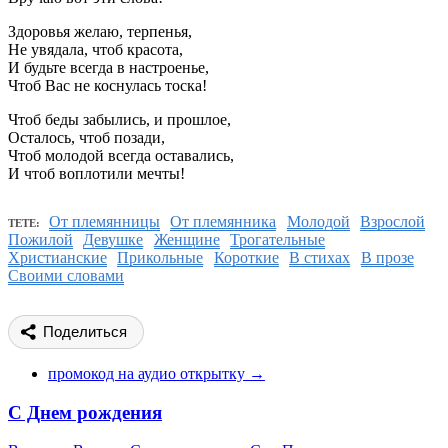
Здоровья желаю, терпенья,
Не увядала, чтоб красота,
И будьте всегда в настроенье,
Чтоб Вас не коснулась тоска!
Чтоб беды забылись, и прошлое,
Осталось, чтоб позади,
Чтоб молодой всегда оставались,
И чтоб воплотили мечты!
От племянницы
От племянника
Молодой
Взрослой
ТЕТЕ:
Пожилой
Девушке
Женщине
Трогательные
Христианские
Прикольные
Короткие
В стихах
В прозе
Своими словами
Поделиться
промокод на аудио открытку →
С Днем рождения