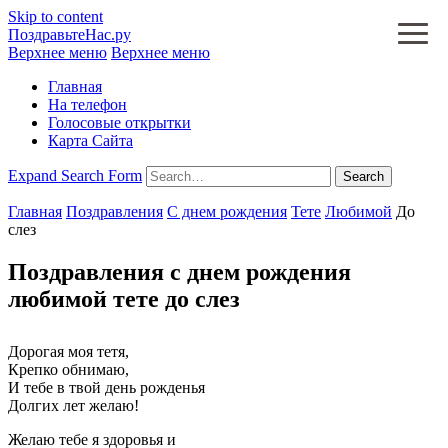
Skip to content
ПоздравьтеНас.ру
Верхнее меню
Верхнее меню
Главная
На телефон
Голосовые открытки
Карта Сайта
Expand Search Form
Search
Главная
Поздравления
С днем рождения
Тете
Любимой
До
слез
Поздравления с днем рождения
любимой тете до слез
Дорогая моя тетя,
Крепко обнимаю,
И тебе в твой день рожденья
Долгих лет желаю!
Желаю тебе я здоровья и