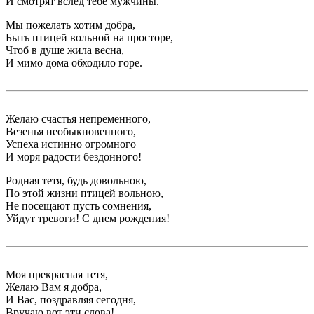
И смотрят вслед тебе мужчины.
Мы пожелать хотим добра,
Быть птицей вольной на просторе,
Чтоб в душе жила весна,
И мимо дома обходило горе.
Желаю счастья непременного,
Везенья необыкновенного,
Успеха истинно огромного
И моря радости бездонного!
Родная тетя, будь довольною,
По этой жизни птицей вольною,
Не посещают пусть сомнения,
Уйдут тревоги! С днем рождения!
Моя прекрасная тетя,
Желаю Вам я добра,
И Вас, поздравляя сегодня,
Вручаю вот эти слова!