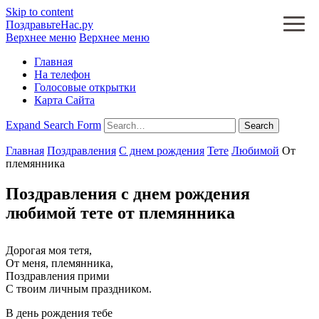
Skip to content
ПоздравьтеНас.ру
Верхнее меню
Верхнее меню
Главная
На телефон
Голосовые открытки
Карта Сайта
Expand Search Form
Search
Главная
Поздравления
С днем рождения
Тете
Любимой
От
племянника
Поздравления с днем рождения
любимой тете от племянника
Дорогая моя тетя,
От меня, племянника,
Поздравления прими
С твоим личным праздником.
В день рождения тебе