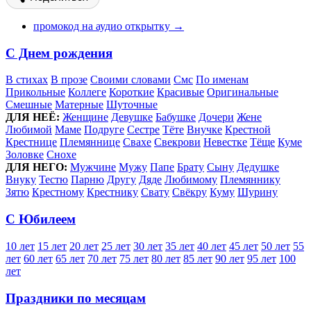
промокод на аудио открытку →
С Днем рождения
В стихах
В прозе
Своими словами
Смс
По именам
Прикольные
Коллеге
Короткие
Красивые
Оригинальные
Смешные
Матерные
Шуточные
ДЛЯ НЕЁ:
Женщине
Девушке
Бабушке
Дочери
Жене
Любимой
Маме
Подруге
Сестре
Тёте
Внучке
Крестной
Крестнице
Племяннице
Свахе
Свекрови
Невестке
Тёще
Куме
Золовке
Снохе
ДЛЯ НЕГО:
Мужчине
Мужу
Папе
Брату
Сыну
Дедушке
Внуку
Тестю
Парню
Другу
Дяде
Любимому
Племяннику
Зятю
Крестному
Крестнику
Свату
Свёкру
Куму
Шурину
С Юбилеем
10 лет
15 лет
20 лет
25 лет
30 лет
35 лет
40 лет
45 лет
50 лет
55
лет
60 лет
65 лет
70 лет
75 лет
80 лет
85 лет
90 лет
95 лет
100
лет
Праздники по месяцам