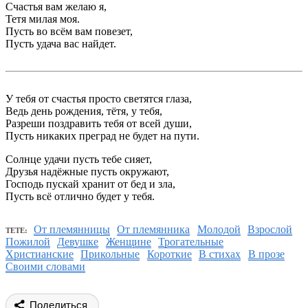
Счастья вам желаю я,
Тетя милая моя.
Пусть во всём вам повезет,
Пусть удача вас найдет.
У тебя от счастья просто светятся глаза,
Ведь день рождения, тётя, у тебя,
Разреши поздравить тебя от всей души,
Пусть никаких преград не будет на пути.
Солнце удачи пусть тебе сияет,
Друзья надёжные пусть окружают,
Господь пускай хранит от бед и зла,
Пусть всё отлично будет у тебя.
От племянницы
От племянника
Молодой
Взрослой
ТЕТЕ:
Пожилой
Девушке
Женщине
Трогательные
Христианские
Прикольные
Короткие
В стихах
В прозе
Своими словами
Поделиться