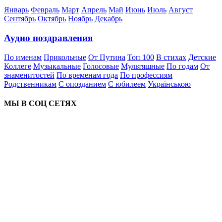
Январь
Февраль
Март
Апрель
Май
Июнь
Июль
Август
Сентябрь
Октябрь
Ноябрь
Декабрь
Аудио поздравления
По именам
Прикольные
От Путина
Топ 100
В стихах
Детские
Коллеге
Музыкальные
Голосовые
Мультяшные
По годам
От
знаменитостей
По временам года
По профессиям
Родственникам
С опозданием
С юбилеем
Українською
МЫ В СОЦ СЕТЯХ