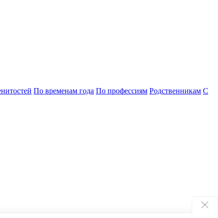
енитостей
По временам года
По профессиям
Родственникам
С