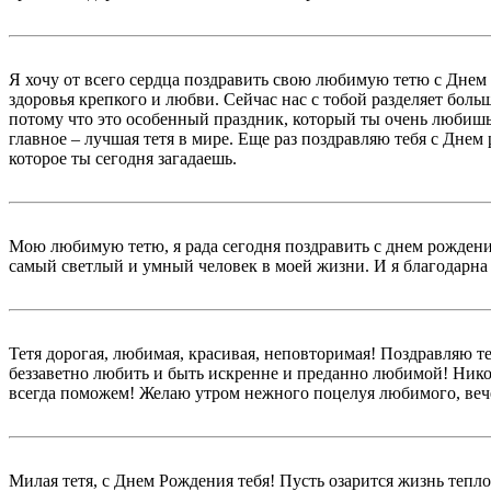
Я хочу от всего сердца поздравить свою любимую тетю с Днем 
здоровья крепкого и любви. Сейчас нас с тобой разделяет боль
потому что это особенный праздник, который ты очень любишь. 
главное – лучшая тетя в мире. Еще раз поздравляю тебя с Днем
которое ты сегодня загадаешь.
Мою любимую тетю, я рада сегодня поздравить с днем рождения!
самый светлый и умный человек в моей жизни. И я благодарна в
Тетя дорогая, любимая, красивая, неповторимая! Поздравляю т
беззаветно любить и быть искренне и преданно любимой! Никог
всегда поможем! Желаю утром нежного поцелуя любимого, вече
Милая тетя, с Днем Рождения тебя! Пусть озарится жизнь теп