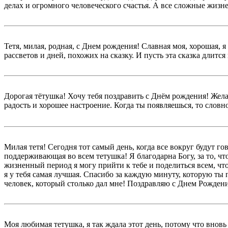
делах и огромного человеческого счастья. А все сложные жизн
Тетя, милая, родная, с Днем рождения! Славная моя, хорошая, 
рассветов и дней, похожих на сказку. И пусть эта сказка длитс
Дорогая тётушка! Хочу тебя поздравить с Днём рождения! Жел
радость и хорошее настроение. Когда ты появляешься, то словн
Милая тетя! Сегодня тот самый день, когда все вокруг будут г
поддерживающая во всем тетушка! Я благодарна Богу, за то, 
жизненный период я могу прийти к тебе и поделиться всем, чт
я у тебя самая лучшая. Спасибо за каждую минуту, которую ты 
человек, который столько дал мне! Поздравляю с Днем Рожден
Моя любимая тетушка, я так ждала этот день, потому что внов