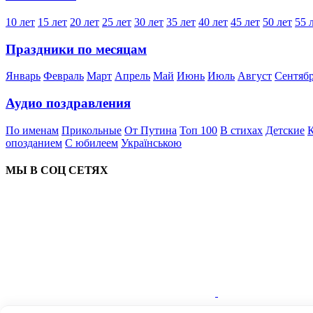
10 лет
15 лет
20 лет
25 лет
30 лет
35 лет
40 лет
45 лет
50 лет
55 
Праздники по месяцам
Январь
Февраль
Март
Апрель
Май
Июнь
Июль
Август
Сентяб
Аудио поздравления
По именам
Прикольные
От Путина
Топ 100
В стихах
Детские
К
опозданием
С юбилеем
Українською
МЫ В СОЦ СЕТЯХ