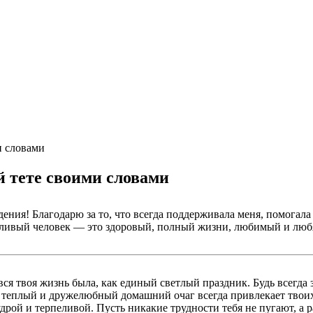
 словами
 тете своими словами
ения! Благодарю за то, что всегда поддерживала меня, помогала
астливый человек — это здоровый, полный жизни, любимый и любя
вся твоя жизнь была, как единый светлый праздник. Будь всегда
й теплый и дружелюбный домашний очаг всегда привлекает твоих 
рой и терпеливой. Пусть никакие трудности тебя не пугают, а ра