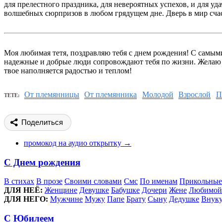
для прелестного праздника, для невероятных успехов, и для у
волшебных сюрпризов в любом грядущем дне. Дверь в мир счаст
Моя любимая тетя, поздравляю тебя с днем рождения! С самыми
надежные и добрые люди сопровождают тебя по жизни. Желаю т
твое наполняется радостью и теплом!
От племянницы
От племянника
Молодой
Взрослой
П
ТЕТЕ:
Поделиться
промокод на аудио открытку →
С Днем рождения
В стихах
В прозе
Своими словами
Смс
По именам
Прикольные
ДЛЯ НЕЁ:
Женщине
Девушке
Бабушке
Дочери
Жене
Любимой
ДЛЯ НЕГО:
Мужчине
Мужу
Папе
Брату
Сыну
Дедушке
Внук
С Юбилеем