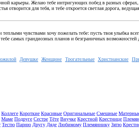
дачной карьеры. Желаю тебе интригующих побед в разных сферах
ья отворится для тебя, и тебе откроется светлая дорога, ведущ
 теплыми чувствами хочу пожелать тебе: пусть твоя улыбка всег
ебе самых грандиозных планов и безграничных возможностей дл
ожилой
Девушке
Женщине
Трогательные
Христианские
Пр
Коллеге
Короткие
Красивые
Оригинальные
Смешные
Матерны
Маме
Подруге
Сестре
Тёте
Внучке
Крестной
Крестнице
Племя
у
Тестю
Парню
Другу
Дяде
Любимому
Племяннику
Зятю
Крестн