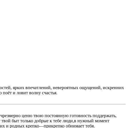
ностей, ярких впечатлений, невероятных ощущений, искренних
 поёт и ловит волну счастья.
 я чрезмерно ценю твою постоянную готовность поддержать,
 твой быт только добрые к тебе люди,в нужный момент
зких и родных крепко—прикрепко обнимает тебя.