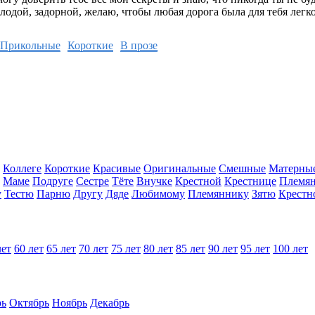
олодой, задорной, желаю, чтобы любая дорога была для тебя легко
Прикольные
Короткие
В прозе
Коллеге
Короткие
Красивые
Оригинальные
Смешные
Матерны
Маме
Подруге
Сестре
Тёте
Внучке
Крестной
Крестнице
Племя
у
Тестю
Парню
Другу
Дяде
Любимому
Племяннику
Зятю
Крестн
лет
60 лет
65 лет
70 лет
75 лет
80 лет
85 лет
90 лет
95 лет
100 лет
рь
Октябрь
Ноябрь
Декабрь