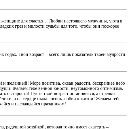
жно женщине для счастья… Любви настоящего мужчины, уюта в
ладких грез и милости судьбы для того, чтобы они поскорее
х годах. Твой возраст – всего лишь показатель твоей мудрости
й и желанный! Море позитива, океан радости, бескрайнее небо
ей души! Желаем тебе вечной юности, неугомонного оптимизма,
ать о старости! Пусть твой возраст остановится, а стрелки
йчики, а на сердце пылал огонь любви к жизни! Желаем тебе
екайся и наслаждайся праздником!
ла, радушной хозяйкой, которая точно имеет скатерть –