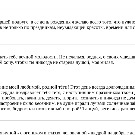
ршей подруге, в ее день рождения я желаю всего того, что ну
ов не только по праздникам, неувядающей красоты, времени для с
ать тебе вечной молодости. Не печалься, родная, о своих ушедши
Я хочу, чтобы ты никогда не старела душой, моя милая.
ение моей любимой, родной тёти! Этот день всегда долгожданны
ого сердца поздравляет тебя тётя, с наступившим праздником тво
пробовать, начинать, делать, творить, созидать и никогда не дум
ё настроение было весенним, на душе играли лучами солнечные за
ергию, бодрость и позитивный настрой! Танцуй, веселись, развл
гичной - с огоньком в глазах, человечной - щедрой на добрые де