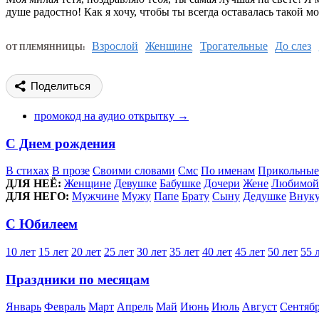
душе радостно! Как я хочу, чтобы ты всегда оставалась такой м
Взрослой
Женщине
Трогательные
До слез
ОТ ПЛЕМЯННИЦЫ:
Поделиться
промокод на аудио открытку →
С Днем рождения
В стихах
В прозе
Своими словами
Смс
По именам
Прикольные
ДЛЯ НЕЁ:
Женщине
Девушке
Бабушке
Дочери
Жене
Любимой
ДЛЯ НЕГО:
Мужчине
Мужу
Папе
Брату
Сыну
Дедушке
Внук
С Юбилеем
10 лет
15 лет
20 лет
25 лет
30 лет
35 лет
40 лет
45 лет
50 лет
55 
Праздники по месяцам
Январь
Февраль
Март
Апрель
Май
Июнь
Июль
Август
Сентяб