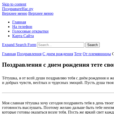
Skip to content
ПоздравьтеНас.ру
Верхнее меню
Верхнее меню
Главная
На телефон
Голосовые открытки
Карта Сайта
Expand Search Form
Search
Главная
Поздравления
С днем рождения
Тете
От племянницы
Поздравления с днем рождения тете св
Тётушка, я от всей души поздравляю тебя с днём рождения и 
и добрых чувств, весёлых и чудесных эмоций. Пусть душа твоя н
Моя славная тётушка хочу сегодня поздравить тебя в день твое
готовность выслушать. Поэтому желаю дальше быть тебе неизм
которые готовы оказаться возле тебя. Пусть же яркий свет ка