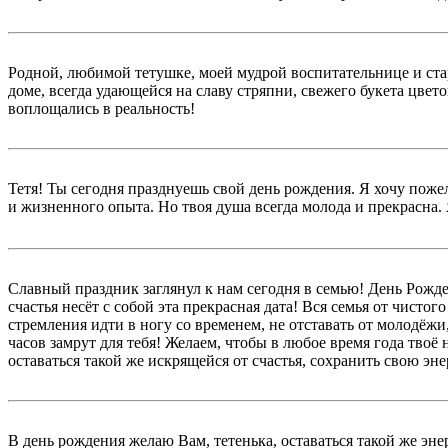
Родной, любимой тетушке, моей мудрой воспитательнице и ста
доме, всегда удающейся на славу стряпни, свежего букета цвет
воплощались в реальность!
Тетя! Ты сегодня празднуешь свой день рождения. Я хочу пожел
и жизненного опыта. Но твоя душа всегда молода и прекрасна. 
Славный праздник заглянул к нам сегодня в семью! День Рожд
счастья несёт с собой эта прекрасная дата! Вся семья от чист
стремления идти в ногу со временем, не отставать от молодёжи, 
часов замрут для тебя! Желаем, чтобы в любое время года тво
оставаться такой же искрящейся от счастья, сохранить свою эн
В день рождения желаю Вам, тетенька, оставаться такой же энер