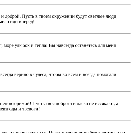
 и доброй. Пусть в твоем окружении будут светлые люди,
мело иди вперед!
я, море улыбок и тепла! Вы навсегда останетесь для меня
сегда верило в чудеса, чтобы во всём и всегда помогали
неповторимой! Пусть твоя доброта и ласка не иссякают, а
невзгоды и тревоги!
дешь на меня сердиться. Пусть в твоем доме будет уютно, а на