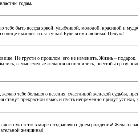
двластны годам.
аю тебе быть всегда яркой, улыбчивой, молодой, красивой и м
о солнце выходит из-за тучки! Будь всеми любима! Целую!
ровище. Не грусти о прошлом, его не изменить. Жизнь – подарок,
былись, самые смелые желания исполнились, но чтобы сразу появ
, желаю тебе большого везения, счастливой женской судьбы, пре
я станут прекрасной явью, и пусть непременно придут успехи, 
адостную тетю в мире поздравляю с днем рождения! Желаю счас
овательной женщины!