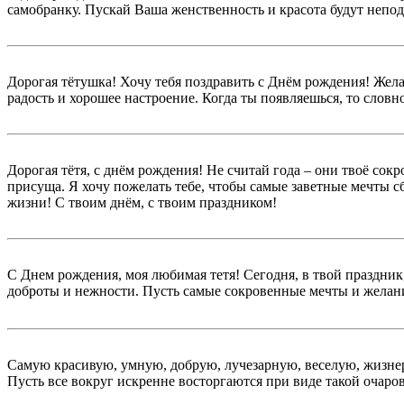
самобранку. Пускай Ваша женственность и красота будут непо
Дорогая тётушка! Хочу тебя поздравить с Днём рождения! Жел
радость и хорошее настроение. Когда ты появляешься, то словн
Дорогая тётя, с днём рождения! Не считай года – они твоё сок
присуща. Я хочу пожелать тебе, чтобы самые заветные мечты с
жизни! С твоим днём, с твоим праздником!
С Днем рождения, моя любимая тетя! Сегодня, в твой праздник
доброты и нежности. Пусть самые сокровенные мечты и желани
Самую красивую, умную, добрую, лучезарную, веселую, жизнер
Пусть все вокруг искренне восторгаются при виде такой очар