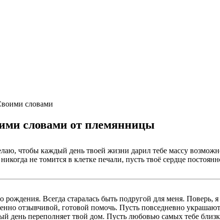
Своими словами
оими словами от племянницы
желаю, чтобы каждый день твоей жизни дарил тебе массу возмож
икогда не томится в клетке печали, пусть твоё сердце постоянно
го рождения. Всегда старалась быть подругой для меня. Поверь,
енно отзывчивой, готовой помочь. Пусть повседневно украшают
ждый день переполняет твой дом. Пусть любовью самых тебе бли