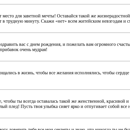
ет место для заветной мечты! Оставайся такой же жизнерадостной
 в трудную минуту. Скажи «нет» всем житейским невзгодам и с
оздравить вас с днем рождения, и пожелать вам огромного счасть
 прибавок очень мудрая!
ощались в жизнь, чтобы все желания исполнялись, чтобы сердце в
 чтобы ты всегда оставалась такой же женственной, красивой и 
ый плед! Пусть твоя улыбка сияет ярко и отпугивает собой все 
могу доверить тебе все мои секреты и знаю, что никогда ты не бу