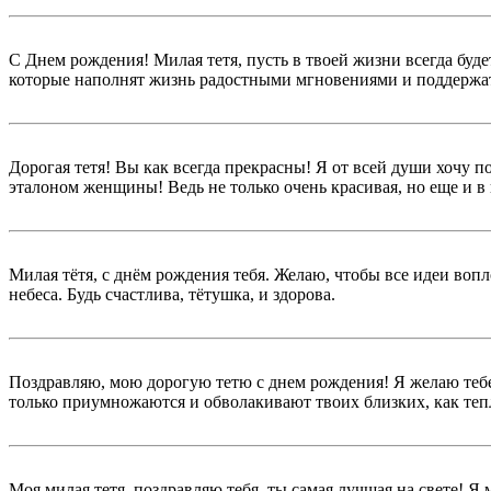
С Днем рождения! Милая тетя, пусть в твоей жизни всегда буд
которые наполнят жизнь радостными мгновениями и поддержат
Дорогая тетя! Вы как всегда прекрасны! Я от всей души хочу п
эталоном женщины! Ведь не только очень красивая, но еще и в
Милая тётя, с днём рождения тебя. Желаю, чтобы все идеи вопл
небеса. Будь счастлива, тётушка, и здорова.
Поздравляю, мою дорогую тетю с днем рождения! Я желаю тебе,
только приумножаются и обволакивают твоих близких, как тепл
Моя милая тетя, поздравляю тебя, ты самая лучшая на свете! Я 