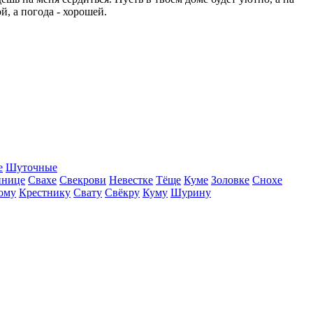
й, а погода - хорошей.
е
Шуточные
ннице
Свахе
Свекрови
Невестке
Тёще
Куме
Золовке
Снохе
ому
Крестнику
Свату
Свёкру
Куму
Шурину