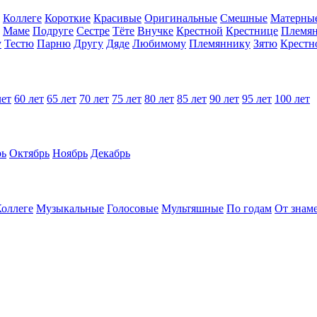
Коллеге
Короткие
Красивые
Оригинальные
Смешные
Матерны
Маме
Подруге
Сестре
Тёте
Внучке
Крестной
Крестнице
Племя
у
Тестю
Парню
Другу
Дяде
Любимому
Племяннику
Зятю
Крестн
лет
60 лет
65 лет
70 лет
75 лет
80 лет
85 лет
90 лет
95 лет
100 лет
рь
Октябрь
Ноябрь
Декабрь
оллеге
Музыкальные
Голосовые
Мультяшные
По годам
От знам