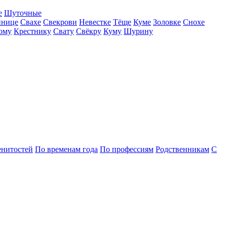
е
Шуточные
ннице
Свахе
Свекрови
Невестке
Тёще
Куме
Золовке
Снохе
ому
Крестнику
Свату
Свёкру
Куму
Шурину
енитостей
По временам года
По профессиям
Родственникам
С