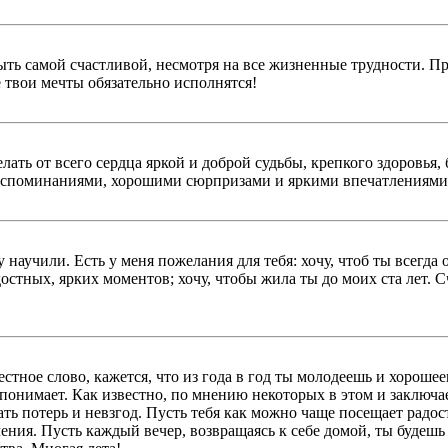
ыть самой счастливой, несмотря на все жизненные трудности. Про
е твои мечты обязательно исполнятся!
елать от всего сердца яркой и доброй судьбы, крепкого здоровь
воспоминаниями, хорошими сюрпризами и яркими впечатлениями
 научили. Есть у меня пожелания для тебя: хочу, чтоб ты всегд
остных, ярких моментов; хочу, чтобы жила ты до моих ста лет. С
стное слово, кажется, что из года в год ты молодеешь и хорошее
 понимает. Как известно, по мнению некоторых в этом и заключае
ать потерь и невзгод. Пусть тебя как можно чаще посещает радо
ения. Пусть каждый вечер, возвращаясь к себе домой, ты будеш