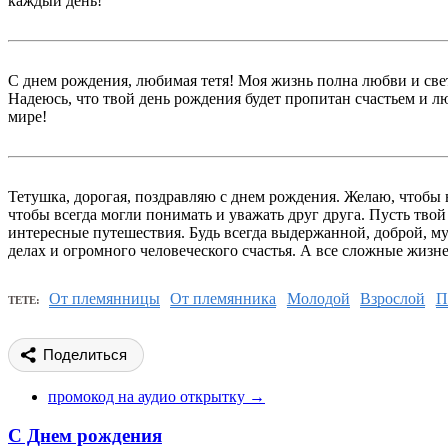
каждый день!
С днем рождения, любимая тетя! Моя жизнь полна любви и света
Надеюсь, что твой день рождения будет пропитан счастьем и 
мире!
Тетушка, дорогая, поздравляю с днем рождения. Желаю, чтобы 
чтобы всегда могли понимать и уважать друг друга. Пусть тво
интересные путешествия. Будь всегда выдержанной, доброй, муд
делах и огромного человеческого счастья. А все сложные жизн
От племянницы
От племянника
Молодой
Взрослой
П
ТЕТЕ:
Поделиться
промокод на аудио открытку →
С Днем рождения