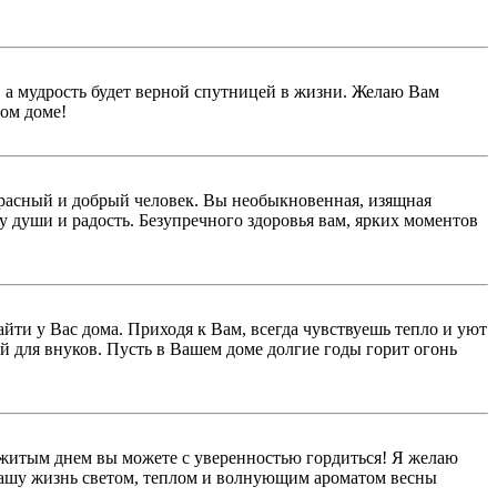
 а мудрость будет верной спутницей в жизни. Желаю Вам
лом доме!
красный и добрый человек. Вы необыкновенная, изящная
у души и радость. Безупречного здоровья вам, ярких моментов
айти у Вас дома. Приходя к Вам, всегда чувствуешь тепло и уют
й для внуков. Пусть в Вашем доме долгие годы горит огонь
ожитым днем вы можете с уверенностью гордиться! Я желаю
т вашу жизнь светом, теплом и волнующим ароматом весны