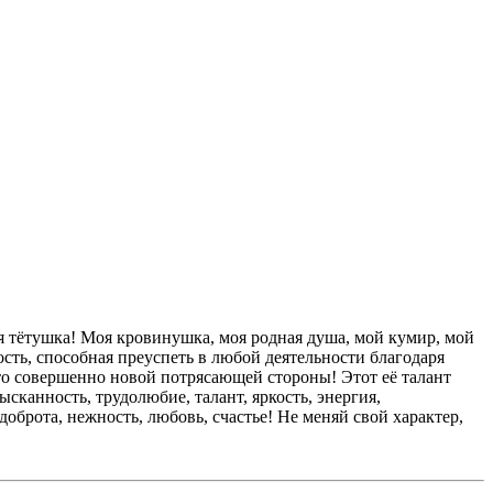
ая тётушка! Моя кровинушка, моя родная душа, мой кумир, мой
сть, способная преуспеть в любой деятельности благодаря
-то совершенно новой потрясающей стороны! Этот её талант
ысканность, трудолюбие, талант, яркость, энергия,
оброта, нежность, любовь, счастье! Не меняй свой характер,