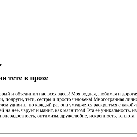
е
я тете в прозе
орый и объединил нас всех здесь! Моя родная, любимая и дорог
, подруги, тёти, сестры и просто человека! Многогранная лично
ечем удивить, но каждый раз она умудряется раскрыться с какой
й на неё, чарует и манит, как магнитом! Эта её уникальность, из
изнерадостность, оптимизм, дружелюбие, искренность, теплота, д