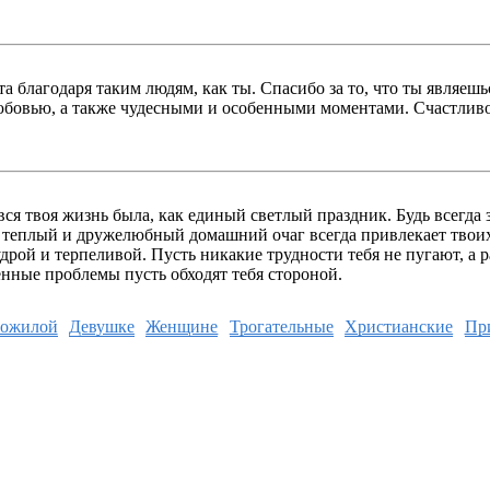
 благодаря таким людям, как ты. Спасибо за то, что ты являешьс
любовью, а также чудесными и особенными моментами. Счастливог
вся твоя жизнь была, как единый светлый праздник. Будь всегда
й теплый и дружелюбный домашний очаг всегда привлекает твоих 
рой и терпеливой. Пусть никакие трудности тебя не пугают, а ра
енные проблемы пусть обходят тебя стороной.
ожилой
Девушке
Женщине
Трогательные
Христианские
Пр