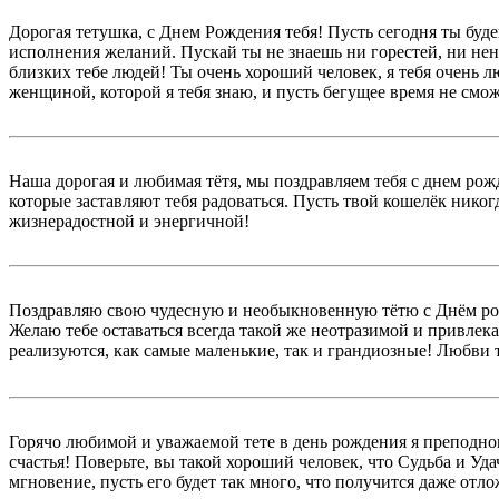
Дорогая тетушка, с Днем Рождения тебя! Пусть сегодня ты буде
исполнения желаний. Пускай ты не знаешь ни горестей, ни нена
близких тебе людей! Ты очень хороший человек, я тебя очень 
женщиной, которой я тебя знаю, и пусть бегущее время не смож
Наша дорогая и любимая тётя, мы поздравляем тебя с днем рож
которые заставляют тебя радоваться. Пусть твой кошелёк никог
жизнерадостной и энергичной!
Поздравляю свою чудесную и необыкновенную тётю с Днём рожде
Желаю тебе оставаться всегда такой же неотразимой и привлека
реализуются, как самые маленькие, так и грандиозные! Любви 
Горячо любимой и уважаемой тете в день рождения я преподнош
счастья! Поверьте, вы такой хороший человек, что Судьба и Уд
мгновение, пусть его будет так много, что получится даже отло