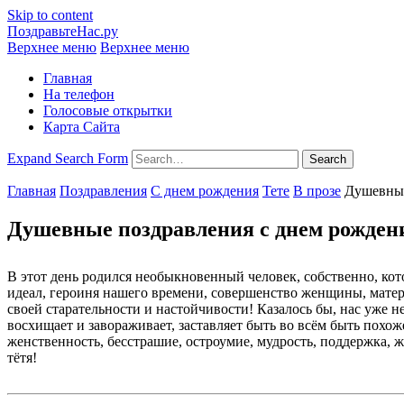
Skip to content
ПоздравьтеНас.ру
Верхнее меню
Верхнее меню
Главная
На телефон
Голосовые открытки
Карта Сайта
Expand Search Form
Search
Главная
Поздравления
С днем рождения
Тете
В прозе
Душевны
Душевные поздравления с днем рождени
В этот день родился необыкновенный человек, собственно, кот
идеал, героиня нашего времени, совершенство женщины, матери
своей старательности и настойчивости! Казалось бы, нас уже н
восхищает и завораживает, заставляет быть во всём быть похоже
женственность, бесстрашие, остроумие, мудрость, поддержка, ж
тётя!