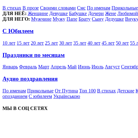
В стихах
В прозе
Своими словами
Смс
По именам
Прикольные
ДЛЯ НЕЁ:
Женщине
Девушке
Бабушке
Дочери
Жене
Любимой
ДЛЯ НЕГО:
Мужчине
Мужу
Папе
Брату
Сыну
Дедушке
Внук
С Юбилеем
10 лет
15 лет
20 лет
25 лет
30 лет
35 лет
40 лет
45 лет
50 лет
55 
Праздники по месяцам
Январь
Февраль
Март
Апрель
Май
Июнь
Июль
Август
Сентяб
Аудио поздравления
По именам
Прикольные
От Путина
Топ 100
В стихах
Детские
К
опозданием
С юбилеем
Українською
МЫ В СОЦ СЕТЯХ