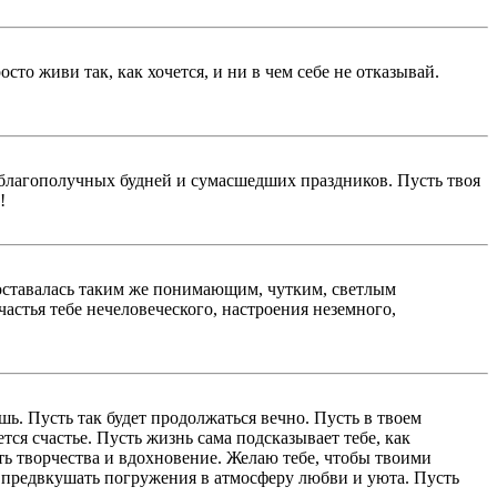
сто живи так, как хочется, и ни в чем себе не отказывай.
я, благополучных будней и сумасшедших праздников. Пусть твоя
!
а оставалась таким же понимающим, чутким, светлым
частья тебе нечеловеческого, настроения неземного,
шь. Пусть так будет продолжаться вечно. Пусть в твоем
тся счастье. Пусть жизнь сама подсказывает тебе, как
сть творчества и вдохновение. Желаю тебе, чтобы твоими
ь предвкушать погружения в атмосферу любви и уюта. Пусть