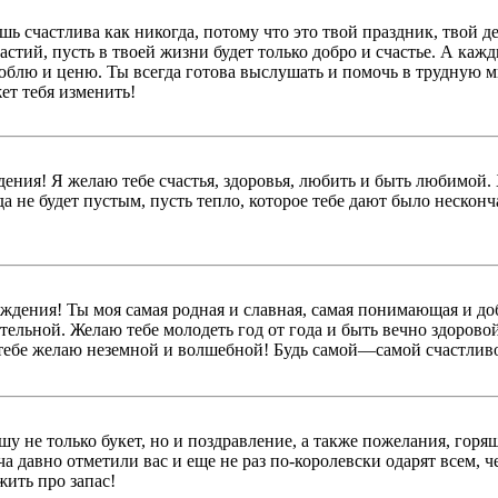
шь счастлива как никогда, потому что это твой праздник, твой д
стий, пусть в твоей жизни будет только добро и счастье. А каж
люблю и ценю. Ты всегда готова выслушать и помочь в трудную 
ет тебя изменить!
дения! Я желаю тебе счастья, здоровья, любить и быть любимой.
да не будет пустым, пусть тепло, которое тебе дают было неско
ния! Ты моя самая родная и славная, самая понимающая и добра
тельной. Желаю тебе молодеть год от года и быть вечно здорово
тебе желаю неземной и волшебной! Будь самой—самой счастливой
у не только букет, но и поздравление, а также пожелания, гор
ача давно отметили вас и еще не раз по-королевски одарят всем,
жить про запас!