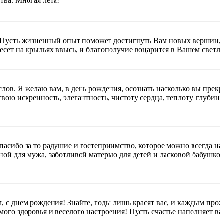
тва. Многая лета!
! Пусть жизненный опыт поможет достигнуть Вам новых вершин,
есет на крыльях ввысь, и благополучие воцарится в Вашем свет
лов. Я желаю вам, в день рождения, осознать насколько вы пре
ою искренность, элегантность, чистоту сердца, теплоту, глубин
спасибо за то радушие и гостеприимство, которое можно всегда н
ой для мужа, заботливой матерью для детей и ласковой бабушко
 с днем рождения! Знайте, годы лишь красят вас, и каждым пр
имого здоровья и веселого настроения! Пусть счастье наполняе