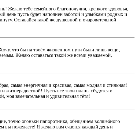
ень! Желаю тебе семейного благополучия, крепкого здоровья,
дый день пусть будет наполнен заботой и улыбками родных и
минуту. Оставайся такой же душевной и очаровательной
 Хочу, что бы на твоём жизненном пути были лишь вещи,
нчаемым. Желаю оставаться такой же всеми уважаемой,
я, самая энергичная и красивая, самая модная и стильная!
й и жизнерадостной! Пусть все твои планы сбудутся и
, моя замечательная и удивительная тётя!
ящие, точно огоньки папоротника, обещанием волшебного
 чем вы пожелаете! Я желаю вам счастья каждый день и