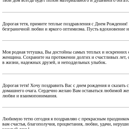
твой дом всегда будет полон материального и душевного богатс
Дорогая тетя, примите теплые поздравления с Днем Рождения
безграничной любви и яркого оптимизма. Пусть вдохновение н
Моя родная тетушка, Вы достойны самых теплых и искренних с
женщина. Сохраните на протяжении долгих и счастливых лет, св
в жизни, надежных друзей, и неподдельных улыбок.
Дорогая тетя! Хочу поздравить Вас с днем рождения и сказать 
домашнего очага. Сердечно желаю Вам оставаться любимой жен
любви и взаимопонимания.
Любимую тетю сегодня я поздравляю с прекрасным праздником,
вам счастья, благополучия, процветания, любви, удачи, неруш