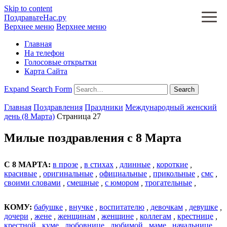
Skip to content
ПоздравьтеНас.ру
Верхнее меню
Верхнее меню
Главная
На телефон
Голосовые открытки
Карта Сайта
Expand Search Form
Search
Главная
Поздравления
Праздники
Международный женский
день (8 Марта)
Страница 27
Милые поздравления с 8 Марта
С 8 МАРТА:
в прозе
,
в стихах
,
длинные
,
короткие
,
красивые
,
оригинальные
,
официальные
,
прикольные
,
смс
,
своими словами
,
смешные
,
с юмором
,
трогательные
,
КОМУ:
бабушке
,
внучке
,
воспитателю
,
девочкам
,
девушке
,
дочери
,
жене
,
женщинам
,
женщине
,
коллегам
,
крестнице
,
крестной
,
куме
,
любовнице
,
любимой
,
маме
,
начальнице
,