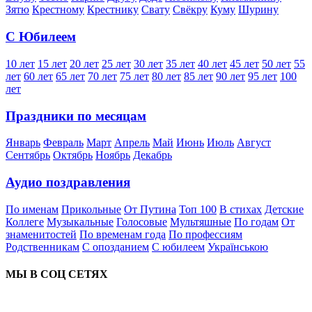
Зятю
Крестному
Крестнику
Свату
Свёкру
Куму
Шурину
С Юбилеем
10 лет
15 лет
20 лет
25 лет
30 лет
35 лет
40 лет
45 лет
50 лет
55
лет
60 лет
65 лет
70 лет
75 лет
80 лет
85 лет
90 лет
95 лет
100
лет
Праздники по месяцам
Январь
Февраль
Март
Апрель
Май
Июнь
Июль
Август
Сентябрь
Октябрь
Ноябрь
Декабрь
Аудио поздравления
По именам
Прикольные
От Путина
Топ 100
В стихах
Детские
Коллеге
Музыкальные
Голосовые
Мультяшные
По годам
От
знаменитостей
По временам года
По профессиям
Родственникам
С опозданием
С юбилеем
Українською
МЫ В СОЦ СЕТЯХ