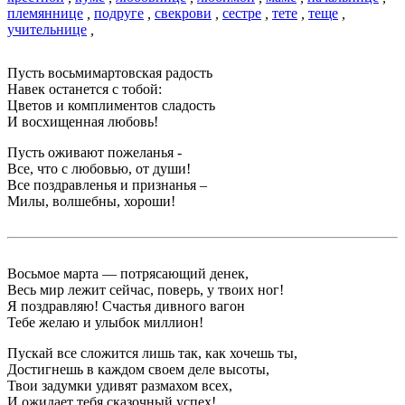
племяннице
,
подруге
,
свекрови
,
сестре
,
тете
,
теще
,
учительнице
,
Пусть восьмимартовская радость
Навек останется с тобой:
Цветов и комплиментов сладость
И восхищенная любовь!
Пусть оживают пожеланья -
Все, что с любовью, от души!
Все поздравленья и признанья –
Милы, волшебны, хороши!
Восьмое марта — потрясающий денек,
Весь мир лежит сейчас, поверь, у твоих ног!
Я поздравляю! Счастья дивного вагон
Тебе желаю и улыбок миллион!
Пускай все сложится лишь так, как хочешь ты,
Достигнешь в каждом своем деле высоты,
Твои задумки удивят размахом всех,
И ожидает тебя сказочный успех!