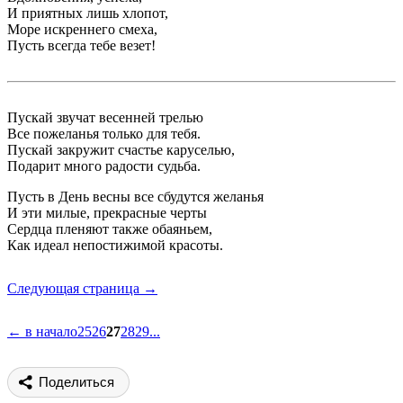
И приятных лишь хлопот,
Море искреннего смеха,
Пусть всегда тебе везет!
Пускай звучат весенней трелью
Все пожеланья только для тебя.
Пускай закружит счастье каруселью,
Подарит много радости судьба.
Пусть в День весны все сбудутся желанья
И эти милые, прекрасные черты
Сердца пленяют также обаяньем,
Как идеал непостижимой красоты.
Следующая страница →
← в начало
25
26
27
28
29
...
Поделиться