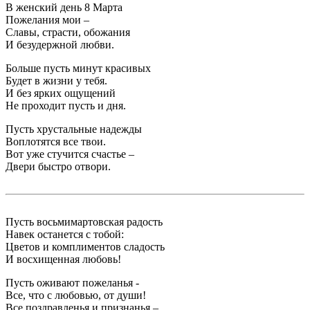
В женский день 8 Марта
Пожелания мои –
Славы, страсти, обожания
И безудержной любви.
Больше пусть минут красивых
Будет в жизни у тебя.
И без ярких ощущений
Не проходит пусть и дня.
Пусть хрустальные надежды
Воплотятся все твои.
Вот уже стучится счастье –
Двери быстро отвори.
Пусть восьмимартовская радость
Навек останется с тобой:
Цветов и комплиментов сладость
И восхищенная любовь!
Пусть оживают пожеланья -
Все, что с любовью, от души!
Все поздравленья и признанья –