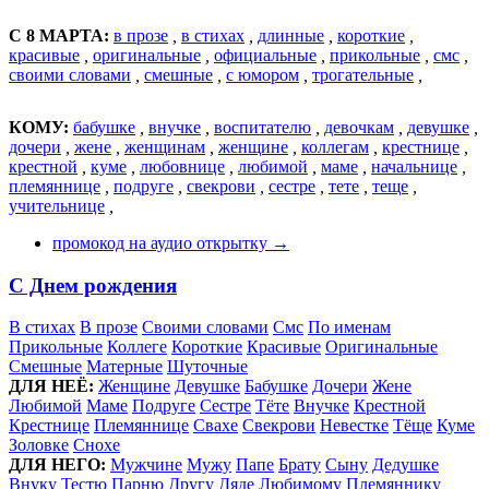
С 8 МАРТА:
в прозе
,
в стихах
,
длинные
,
короткие
,
красивые
,
оригинальные
,
официальные
,
прикольные
,
смс
,
своими словами
,
смешные
,
с юмором
,
трогательные
,
КОМУ:
бабушке
,
внучке
,
воспитателю
,
девочкам
,
девушке
,
дочери
,
жене
,
женщинам
,
женщине
,
коллегам
,
крестнице
,
крестной
,
куме
,
любовнице
,
любимой
,
маме
,
начальнице
,
племяннице
,
подруге
,
свекрови
,
сестре
,
тете
,
теще
,
учительнице
,
промокод на аудио открытку →
С Днем рождения
В стихах
В прозе
Своими словами
Смс
По именам
Прикольные
Коллеге
Короткие
Красивые
Оригинальные
Смешные
Матерные
Шуточные
ДЛЯ НЕЁ:
Женщине
Девушке
Бабушке
Дочери
Жене
Любимой
Маме
Подруге
Сестре
Тёте
Внучке
Крестной
Крестнице
Племяннице
Свахе
Свекрови
Невестке
Тёще
Куме
Золовке
Снохе
ДЛЯ НЕГО:
Мужчине
Мужу
Папе
Брату
Сыну
Дедушке
Внуку
Тестю
Парню
Другу
Дяде
Любимому
Племяннику