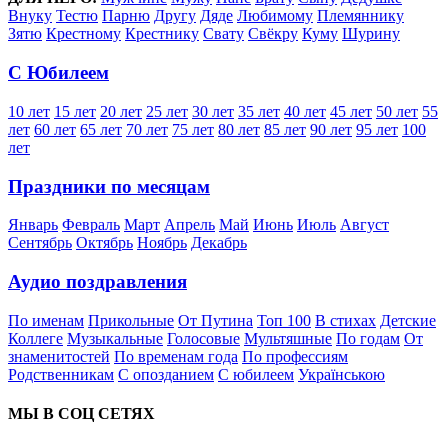
Внуку
Тестю
Парню
Другу
Дяде
Любимому
Племяннику
Зятю
Крестному
Крестнику
Свату
Свёкру
Куму
Шурину
С Юбилеем
10 лет
15 лет
20 лет
25 лет
30 лет
35 лет
40 лет
45 лет
50 лет
55
лет
60 лет
65 лет
70 лет
75 лет
80 лет
85 лет
90 лет
95 лет
100
лет
Праздники по месяцам
Январь
Февраль
Март
Апрель
Май
Июнь
Июль
Август
Сентябрь
Октябрь
Ноябрь
Декабрь
Аудио поздравления
По именам
Прикольные
От Путина
Топ 100
В стихах
Детские
Коллеге
Музыкальные
Голосовые
Мультяшные
По годам
От
знаменитостей
По временам года
По профессиям
Родственникам
С опозданием
С юбилеем
Українською
МЫ В СОЦ СЕТЯХ