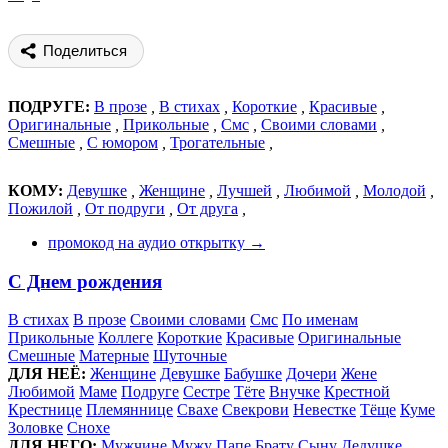
Поделиться
ПОДРУГЕ:
В прозе
,
В стихах
,
Короткие
,
Красивые
,
Оригинальные
,
Прикольные
,
Смс
,
Своими словами
,
Смешные
,
С юмором
,
Трогательные
,
КОМУ:
Девушке
,
Женщине
,
Лучшей
,
Любимой
,
Молодой
,
Пожилой
,
От подруги
,
От друга
,
промокод на аудио открытку →
С Днем рождения
В стихах
В прозе
Своими словами
Смс
По именам
Прикольные
Коллеге
Короткие
Красивые
Оригинальные
Смешные
Матерные
Шуточные
ДЛЯ НЕЁ:
Женщине
Девушке
Бабушке
Дочери
Жене
Любимой
Маме
Подруге
Сестре
Тёте
Внучке
Крестной
Крестнице
Племяннице
Свахе
Свекрови
Невестке
Тёще
Куме
Золовке
Снохе
ДЛЯ НЕГО:
Мужчине
Мужу
Папе
Брату
Сыну
Дедушке