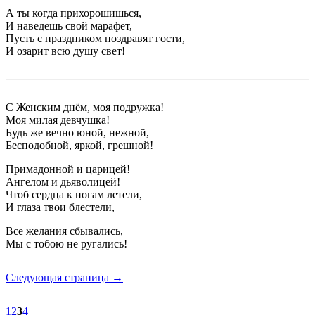
А ты когда прихорошишься,
И наведешь свой марафет,
Пусть с праздником поздравят гости,
И озарит всю душу свет!
С Женским днём, моя подружка!
Моя милая девчушка!
Будь же вечно юной, нежной,
Бесподобной, яркой, грешной!
Примадонной и царицей!
Ангелом и дьяволицей!
Чтоб сердца к ногам летели,
И глаза твои блестели,
Все желания сбывались,
Мы с тобою не ругались!
Следующая страница →
1
2
3
4