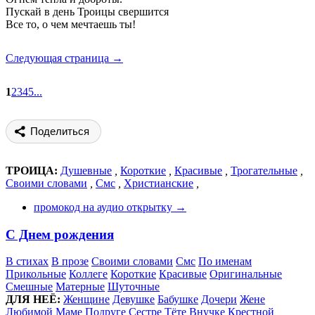
Пускай в день Троицы свершится
Все то, о чем мечтаешь ты!
Следующая страница →
1
2
3
4
5
...
Поделиться
ТРОИЦА:
Душевные
,
Короткие
,
Красивые
,
Трогательные
,
Своими словами
,
Смс
,
Христианские
,
промокод на аудио открытку →
С Днем рождения
В стихах
В прозе
Своими словами
Смс
По именам
Прикольные
Коллеге
Короткие
Красивые
Оригинальные
Смешные
Матерные
Шуточные
ДЛЯ НЕЁ:
Женщине
Девушке
Бабушке
Дочери
Жене
Любимой
Маме
Подруге
Сестре
Тёте
Внучке
Крестной