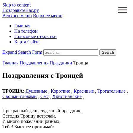
Skip to content
ПоздравьтеНас.ру
Верхнее меню
Верхнее меню
Главная
На телефон
Голосовые открытки
Карта Сайта
Expand Search Form
Search
Главная
Поздравления
Праздники
Троица
Поздравления с Троицей
ТРОИЦА:
Душевные
,
Короткие
,
Красивые
,
Трогательные
,
Своими словами
,
Смс
,
Христианские
,
Прекрасный день, чудесный праздник,
Сегодня Троицу встречай,
И много пожеланий разных,
Тебе! Быстрее принимай: