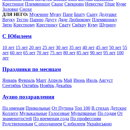
Крестнице
Племяннице
Свахе
Свекрови
Невестке
Тёще
Куме
Золовке
Снохе
ДЛЯ НЕГО:
Мужчине
Мужу
Папе
Брату
Сыну
Дедушке
Внуку
Тестю
Парню
Другу
Дяде
Любимому
Племяннику
Зятю
Крестному
Крестнику
Свату
Свёкру
Куму
Шурину
С Юбилеем
10 лет
15 лет
20 лет
25 лет
30 лет
35 лет
40 лет
45 лет
50 лет
55
лет
60 лет
65 лет
70 лет
75 лет
80 лет
85 лет
90 лет
95 лет
100
лет
Праздники по месяцам
Январь
Февраль
Март
Апрель
Май
Июнь
Июль
Август
Сентябрь
Октябрь
Ноябрь
Декабрь
Аудио поздравления
По именам
Прикольные
От Путина
Топ 100
В стихах
Детские
Коллеге
Музыкальные
Голосовые
Мультяшные
По годам
От
знаменитостей
По временам года
По профессиям
Родственникам
С опозданием
С юбилеем
Українською