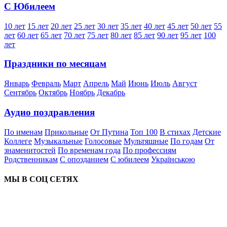
С Юбилеем
10 лет
15 лет
20 лет
25 лет
30 лет
35 лет
40 лет
45 лет
50 лет
55
лет
60 лет
65 лет
70 лет
75 лет
80 лет
85 лет
90 лет
95 лет
100
лет
Праздники по месяцам
Январь
Февраль
Март
Апрель
Май
Июнь
Июль
Август
Сентябрь
Октябрь
Ноябрь
Декабрь
Аудио поздравления
По именам
Прикольные
От Путина
Топ 100
В стихах
Детские
Коллеге
Музыкальные
Голосовые
Мультяшные
По годам
От
знаменитостей
По временам года
По профессиям
Родственникам
С опозданием
С юбилеем
Українською
МЫ В СОЦ СЕТЯХ