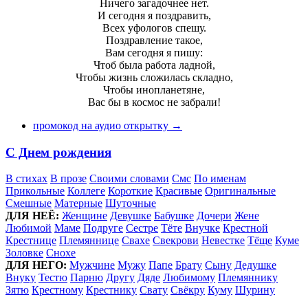
Ничего загадочнее нет.
И сегодня я поздравить,
Всех уфологов спешу.
Поздравление такое,
Вам сегодня я пишу:
Чтоб была работа ладной,
Чтобы жизнь сложилась складно,
Чтобы инопланетяне,
Вас бы в космос не забрали!
промокод на аудио открытку →
С Днем рождения
В стихах
В прозе
Своими словами
Смс
По именам
Прикольные
Коллеге
Короткие
Красивые
Оригинальные
Смешные
Матерные
Шуточные
ДЛЯ НЕЁ:
Женщине
Девушке
Бабушке
Дочери
Жене
Любимой
Маме
Подруге
Сестре
Тёте
Внучке
Крестной
Крестнице
Племяннице
Свахе
Свекрови
Невестке
Тёще
Куме
Золовке
Снохе
ДЛЯ НЕГО:
Мужчине
Мужу
Папе
Брату
Сыну
Дедушке
Внуку
Тестю
Парню
Другу
Дяде
Любимому
Племяннику
Зятю
Крестному
Крестнику
Свату
Свёкру
Куму
Шурину