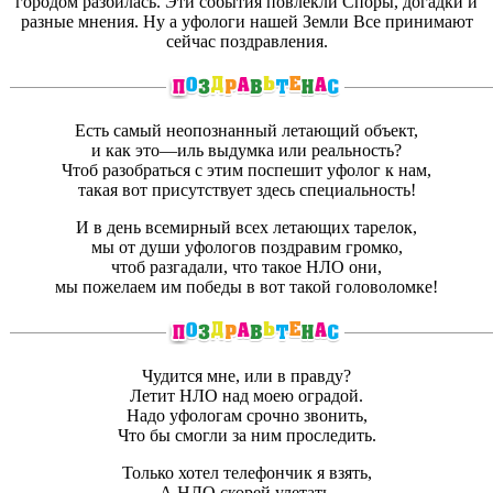
городом разбилась. Эти события повлекли Споры, догадки и
разные мнения. Ну а уфологи нашей Земли Все принимают
сейчас поздравления.
Есть самый неопознанный летающий объект,
и как это—иль выдумка или реальность?
Чтоб разобраться с этим поспешит уфолог к нам,
такая вот присутствует здесь специальность!
И в день всемирный всех летающих тарелок,
мы от души уфологов поздравим громко,
чтоб разгадали, что такое НЛО они,
мы пожелаем им победы в вот такой головоломке!
Чудится мне, или в правду?
Летит НЛО над моею оградой.
Надо уфологам срочно звонить,
Что бы смогли за ним проследить.
Только хотел телефончик я взять,
А НЛО скорей улетать.