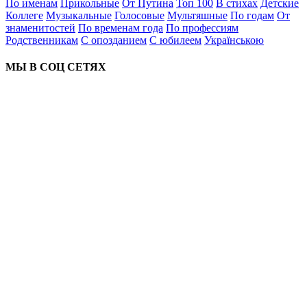
По именам
Прикольные
От Путина
Топ 100
В стихах
Детские
Коллеге
Музыкальные
Голосовые
Мультяшные
По годам
От
знаменитостей
По временам года
По профессиям
Родственникам
С опозданием
С юбилеем
Українською
МЫ В СОЦ СЕТЯХ