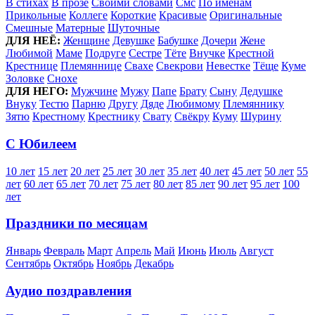
В стихах
В прозе
Своими словами
Смс
По именам
Прикольные
Коллеге
Короткие
Красивые
Оригинальные
Смешные
Матерные
Шуточные
ДЛЯ НЕЁ:
Женщине
Девушке
Бабушке
Дочери
Жене
Любимой
Маме
Подруге
Сестре
Тёте
Внучке
Крестной
Крестнице
Племяннице
Свахе
Свекрови
Невестке
Тёще
Куме
Золовке
Снохе
ДЛЯ НЕГО:
Мужчине
Мужу
Папе
Брату
Сыну
Дедушке
Внуку
Тестю
Парню
Другу
Дяде
Любимому
Племяннику
Зятю
Крестному
Крестнику
Свату
Свёкру
Куму
Шурину
С Юбилеем
10 лет
15 лет
20 лет
25 лет
30 лет
35 лет
40 лет
45 лет
50 лет
55
лет
60 лет
65 лет
70 лет
75 лет
80 лет
85 лет
90 лет
95 лет
100
лет
Праздники по месяцам
Январь
Февраль
Март
Апрель
Май
Июнь
Июль
Август
Сентябрь
Октябрь
Ноябрь
Декабрь
Аудио поздравления