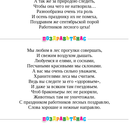
А так же за природою следить,
Чтобы она чего не натворила…
Разнообразна очень эта роль
И осень празднику их не помеха,
Поздравим же сентябрьской порой
Работников лесного цеха!
Мы любим в лес прогулки совершать,
И свежим воздухом дышать.
Любуемся и елями, и соснами,
Песчаными красивыми мы склонами.
А вас мы очень сильно уважаем,
Хранителями леса мы считаем.
Ведь вы следите за его «здоровьем»,
И даже за всяким там гнездовьем.
Чтоб браконьеры лес не разоряли,
Животных там не уничтожали.
С праздником работников лесных поздравлю,
Слова хорошие и нежные направлю.