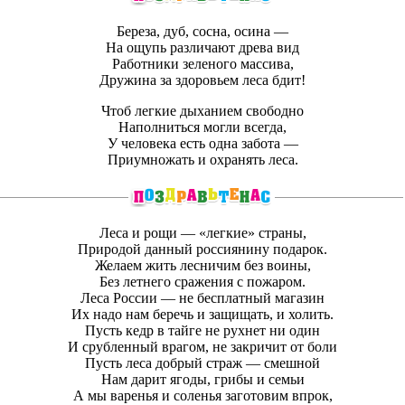
Береза, дуб, сосна, осина —
На ощупь различают древа вид
Работники зеленого массива,
Дружина за здоровьем леса бдит!
Чтоб легкие дыханием свободно
Наполниться могли всегда,
У человека есть одна забота —
Приумножать и охранять леса.
Леса и рощи — «легкие» страны,
Природой данный россиянину подарок.
Желаем жить лесничим без воины,
Без летнего сражения с пожаром.
Леса России — не бесплатный магазин
Их надо нам беречь и защищать, и холить.
Пусть кедр в тайге не рухнет ни один
И срубленный врагом, не закричит от боли
Пусть леса добрый страж — смешной
Нам дарит ягоды, грибы и семьи
А мы варенья и соленья заготовим впрок,