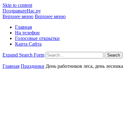
Skip to content
ПоздравьтеНас.ру
Верхнее меню
Верхнее меню
Главная
На телефон
Голосовые открытки
Карта Сайта
Expand Search Form
Search
Главная
Праздники
День работников леса, день лесника