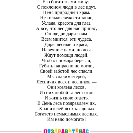
Его богатствами живут.
С поклоном люди в лес идут,
Ценя природный храм.
Не только свежести запас,
Услада, красота для глаз,
А все, что лес для нас припас,
Он щедро дарит нам.
Всем мнится, эти чудеса,
Дары лесные и краса,
Навечно с нами, но леса
Ждут помощи людей.
Чтоб от пожара берегли,
Губить напрасно не могли,
Своей заботой лес спасли.
Мы славим егерей,
Лесничих всех и лесников —
Они хозяева лесов,
Из них любой за лес готов
И жизнь свою отдать.
В День леса поздравляем их,
Хранителей всех кладовых
Богатств немыслимых лесных.
Им надо помогать!