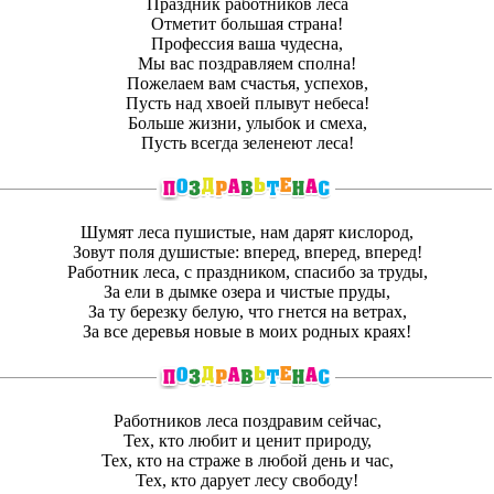
Праздник работников леса
Отметит большая страна!
Профессия ваша чудесна,
Мы вас поздравляем сполна!
Пожелаем вам счастья, успехов,
Пусть над хвоей плывут небеса!
Больше жизни, улыбок и смеха,
Пусть всегда зеленеют леса!
Шумят леса пушистые, нам дарят кислород,
Зовут поля душистые: вперед, вперед, вперед!
Работник леса, с праздником, спасибо за труды,
За ели в дымке озера и чистые пруды,
За ту березку белую, что гнется на ветрах,
За все деревья новые в моих родных краях!
Работников леса поздравим сейчас,
Тех, кто любит и ценит природу,
Тех, кто на страже в любой день и час,
Тех, кто дарует лесу свободу!