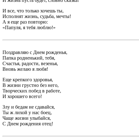
И жизнь пусть будет, словно сказка!
И все, что только хочешь ты,
Исполнят жизнь, судьба, мечты!
А я еще раз повторю:
«Папуля, я тебя люблю!»
Поздравляю с Днем рожденья,
Папка родненький, тебя,
Счастья, радости, везенья,
Вновь желаю я любя!
Еще крепкого здоровья,
В жизни грустно без него,
Творческих побед в работе,
И хорошего всего!
Злу и бедам не сдавайся,
Ты ж лихой у нас боец,
Чаще жизни улыбайся,
С Днем рождения отец!