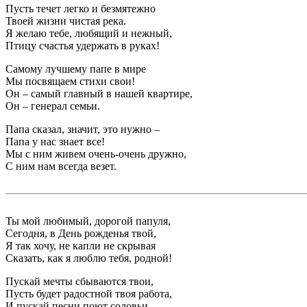
Пусть течет легко и безмятежно
Твоей жизни чистая река.
Я желаю тебе, любящий и нежный,
Птицу счастья удержать в руках!
Самому лучшему папе в мире
Мы посвящаем стихи свои!
Он – самый главный в нашей квартире,
Он – генерал семьи.
Папа сказал, значит, это нужно –
Папа у нас знает все!
Мы с ним живем очень-очень дружно,
С ним нам всегда везет.
Ты мой любимый, дорогой папуля,
Сегодня, в День рожденья твой,
Я так хочу, не капли не скрывая
Сказать, как я люблю тебя, родной!
Пускай мечты сбываются твои,
Пусть будет радостной твоя работа,
И пускай песни поют соловьи,