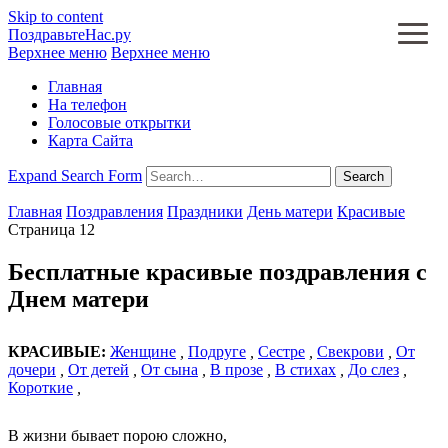
Skip to content
ПоздравьтеНас.ру
Верхнее меню
Верхнее меню
Главная
На телефон
Голосовые открытки
Карта Сайта
Expand Search Form
Search
Главная
Поздравления
Праздники
День матери
Красивые
Страница 12
Бесплатные красивые поздравления с
Днем матери
КРАСИВЫЕ:
Женщине
,
Подруге
,
Сестре
,
Свекрови
,
От
дочери
,
От детей
,
От сына
,
В прозе
,
В стихах
,
До слез
,
Короткие
,
В жизни бывает порою сложно,