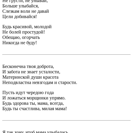
Не грусти, не унывай,
Больше улыбайся,
Слезкам воли не давай
Цели добивайся!
Будь красивой, молодой
Не болей простудой!
Обещаю, огорчать
Никогда не буду!
Бесконечна твоя доброта,
И забота не знает усталости,
Материнской души красота
Неподвластна невзгодам и старости.
Пусть идут чередою года
И ложаться морщинки упрямо.
Будь здорова ты, мама, всегда,
Будь ты счастлива, милая мама!
Я так хочу, чтоб мама улыбалась,