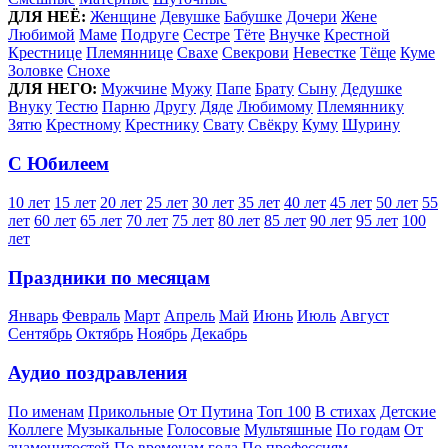
ДЛЯ НЕЁ:
Женщине
Девушке
Бабушке
Дочери
Жене
Любимой
Маме
Подруге
Сестре
Тёте
Внучке
Крестной
Крестнице
Племяннице
Свахе
Свекрови
Невестке
Тёще
Куме
Золовке
Снохе
ДЛЯ НЕГО:
Мужчине
Мужу
Папе
Брату
Сыну
Дедушке
Внуку
Тестю
Парню
Другу
Дяде
Любимому
Племяннику
Зятю
Крестному
Крестнику
Свату
Свёкру
Куму
Шурину
С Юбилеем
10 лет
15 лет
20 лет
25 лет
30 лет
35 лет
40 лет
45 лет
50 лет
55
лет
60 лет
65 лет
70 лет
75 лет
80 лет
85 лет
90 лет
95 лет
100
лет
Праздники по месяцам
Январь
Февраль
Март
Апрель
Май
Июнь
Июль
Август
Сентябрь
Октябрь
Ноябрь
Декабрь
Аудио поздравления
По именам
Прикольные
От Путина
Топ 100
В стихах
Детские
Коллеге
Музыкальные
Голосовые
Мультяшные
По годам
От
знаменитостей
По временам года
По профессиям