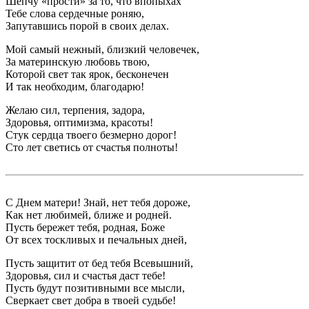
Шепчу «прости» за то, что впопыхах
Тебе слова сердечные роняю,
Запутавшись порой в своих делах.
Мой самый нежный, близкий человечек,
За материнскую любовь твою,
Которой свет так ярок, бесконечен
И так необходим, благодарю!
Желаю сил, терпения, задора,
Здоровья, оптимизма, красоты!
Стук сердца твоего безмерно дорог!
Сто лет светись от счастья полноты!
С Днем матери! Знай, нет тебя дороже,
Как нет любимей, ближе и родней.
Пусть бережет тебя, родная, Боже
От всех тоскливых и печальных дней,
Пусть защитит от бед тебя Всевышний,
Здоровья, сил и счастья даст тебе!
Пусть будут позитивными все мысли,
Сверкает свет добра в твоей судьбе!