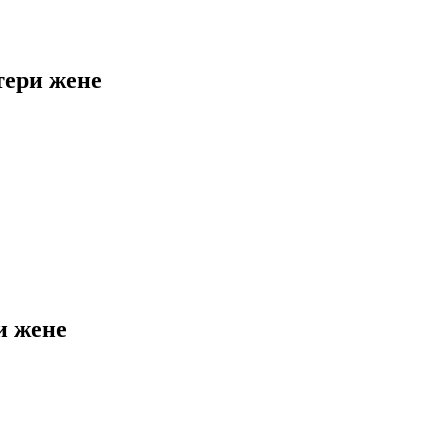
тери жене
и жене