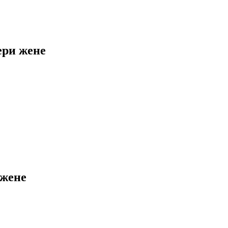
ери жене
 жене