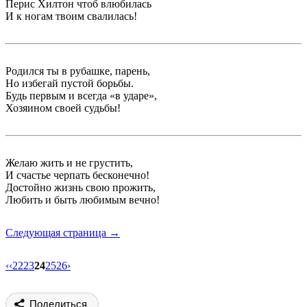
Перис Хилтон чтоб влюбилась
И к ногам твоим свалилась!
Родился ты в рубашке, парень,
Но избегай пустой борьбы.
Будь первым и всегда «в ударе»,
Хозяином своей судьбы!
Желаю жить и не грустить,
И счастье черпать бесконечно!
Достойно жизнь свою прожить,
Любить и быть любимым вечно!
Следующая страница →
‹‹
22
23
24
25
26
›
Поделиться