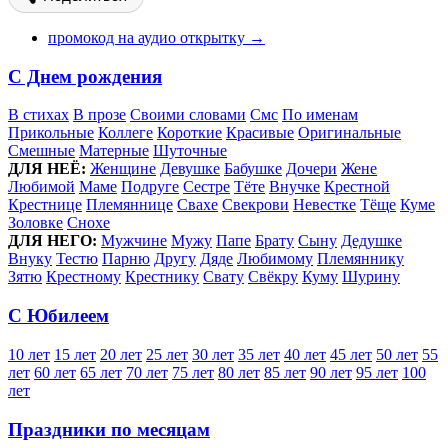
промокод на аудио открытку →
С Днем рождения
В стихах
В прозе
Своими словами
Смс
По именам
Прикольные
Коллеге
Короткие
Красивые
Оригинальные
Смешные
Матерные
Шуточные
ДЛЯ НЕЁ:
Женщине
Девушке
Бабушке
Дочери
Жене
Любимой
Маме
Подруге
Сестре
Тёте
Внучке
Крестной
Крестнице
Племяннице
Свахе
Свекрови
Невестке
Тёще
Куме
Золовке
Снохе
ДЛЯ НЕГО:
Мужчине
Мужу
Папе
Брату
Сыну
Дедушке
Внуку
Тестю
Парню
Другу
Дяде
Любимому
Племяннику
Зятю
Крестному
Крестнику
Свату
Свёкру
Куму
Шурину
С Юбилеем
10 лет
15 лет
20 лет
25 лет
30 лет
35 лет
40 лет
45 лет
50 лет
55
лет
60 лет
65 лет
70 лет
75 лет
80 лет
85 лет
90 лет
95 лет
100
лет
Праздники по месяцам