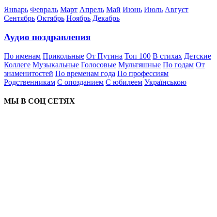
Январь
Февраль
Март
Апрель
Май
Июнь
Июль
Август
Сентябрь
Октябрь
Ноябрь
Декабрь
Аудио поздравления
По именам
Прикольные
От Путина
Топ 100
В стихах
Детские
Коллеге
Музыкальные
Голосовые
Мультяшные
По годам
От
знаменитостей
По временам года
По профессиям
Родственникам
С опозданием
С юбилеем
Українською
МЫ В СОЦ СЕТЯХ