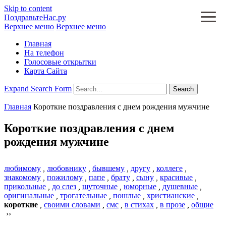
Skip to content
ПоздравьтеНас.ру
Верхнее меню
Верхнее меню
Главная
На телефон
Голосовые открытки
Карта Сайта
Expand Search Form
Search
Главная
Короткие поздравления с днем рождения мужчине
Короткие поздравления с днем
рождения мужчине
любимому
,
любовнику
,
бывшему
,
другу
,
коллеге
,
знакомому
,
пожилому
,
папе
,
брату
,
сыну
,
красивые
,
прикольные
,
до слез
,
шуточные
,
юморные
,
душевные
,
оригинальные
,
трогательные
,
пошлые
,
христианские
,
короткие
,
своими словами
,
смс
,
в стихах
,
в прозе
,
общие
››