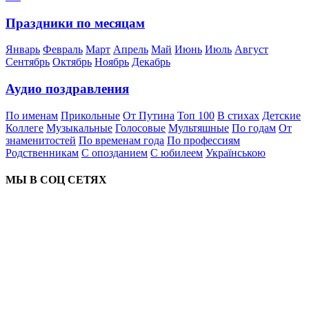
Праздники по месяцам
Январь
Февраль
Март
Апрель
Май
Июнь
Июль
Август
Сентябрь
Октябрь
Ноябрь
Декабрь
Аудио поздравления
По именам
Прикольные
От Путина
Топ 100
В стихах
Детские
Коллеге
Музыкальные
Голосовые
Мультяшные
По годам
От
знаменитостей
По временам года
По профессиям
Родственникам
С опозданием
С юбилеем
Українською
МЫ В СОЦ СЕТЯХ