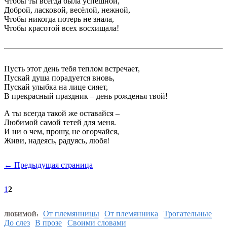
Чтобы ты всегда была успешной,
Доброй, ласковой, весёлой, нежной,
Чтобы никогда потерь не знала,
Чтобы красотой всех восхищала!
Пусть этот день тебя теплом встречает,
Пускай душа порадуется вновь,
Пускай улыбка на лице сияет,
В прекрасный праздник – день рожденья твой!
А ты всегда такой же оставайся –
Любимой самой тетей для меня.
И ни о чем, прошу, не огорчайся,
Живи, надеясь, радуясь, любя!
← Предыдущая страница
1
2
От племянницы
От племянника
Трогательные
ЛЮБИМОЙ:
До слез
В прозе
Своими словами