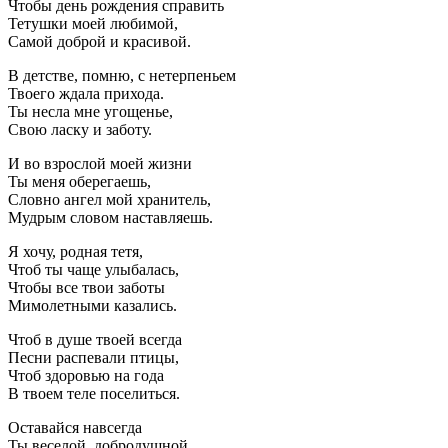
Чтобы день рождения справить
Тетушки моей любимой,
Самой доброй и красивой.
В детстве, помню, с нетерпеньем
Твоего ждала прихода.
Ты несла мне угощенье,
Свою ласку и заботу.
И во взрослой моей жизни
Ты меня оберегаешь,
Словно ангел мой хранитель,
Мудрым словом наставляешь.
Я хочу, родная тетя,
Чтоб ты чаще улыбалась,
Чтобы все твои заботы
Мимолетными казались.
Чтоб в душе твоей всегда
Песни распевали птицы,
Чтоб здоровью на года
В твоем теле поселиться.
Оставайся навсегда
Ты веселой, добродушной,