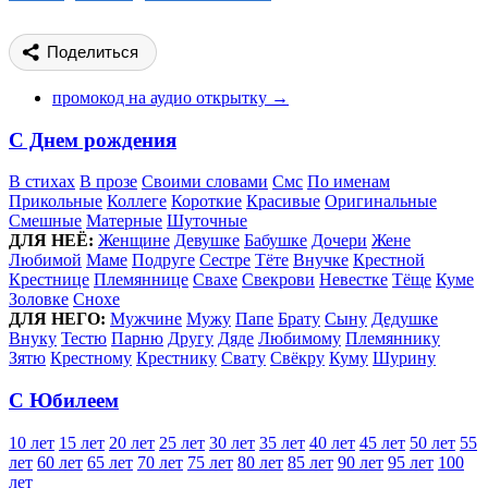
Поделиться
промокод на аудио открытку →
С Днем рождения
В стихах
В прозе
Своими словами
Смс
По именам
Прикольные
Коллеге
Короткие
Красивые
Оригинальные
Смешные
Матерные
Шуточные
ДЛЯ НЕЁ:
Женщине
Девушке
Бабушке
Дочери
Жене
Любимой
Маме
Подруге
Сестре
Тёте
Внучке
Крестной
Крестнице
Племяннице
Свахе
Свекрови
Невестке
Тёще
Куме
Золовке
Снохе
ДЛЯ НЕГО:
Мужчине
Мужу
Папе
Брату
Сыну
Дедушке
Внуку
Тестю
Парню
Другу
Дяде
Любимому
Племяннику
Зятю
Крестному
Крестнику
Свату
Свёкру
Куму
Шурину
С Юбилеем
10 лет
15 лет
20 лет
25 лет
30 лет
35 лет
40 лет
45 лет
50 лет
55
лет
60 лет
65 лет
70 лет
75 лет
80 лет
85 лет
90 лет
95 лет
100
лет